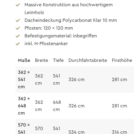
Massive Konstruktion aus hochwertigem
Leimholz
Dacheindeckung Polycarbonat Klar 10 mm
Pfosten: 120 x 120 mm
Befestigungsmaterial: inbegriffen
inkl. H-Pfostenanker
Maße
Breite
Tiefe
Durchfahrtsbreite
Firsthöhe
362 x
362
541
541
326 cm
281 cm
cm
cm
cm
362 x
362
648
648
326 cm
281 cm
cm
cm
cm
570 x
570
541
541
534 cm
314 cm