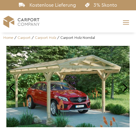
Kostenlose Lieferung
3% Skonto
Home
/
Carport
/
Carport Holz
/
Carport Holz Norrdal