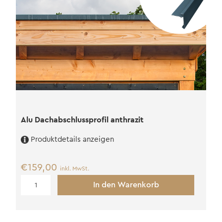
Alu Dachabschlussprofil anthrazit
Produktdetails anzeigen
€
159,00
inkl. MwSt.
Alu
In den Warenkorb
Dachabschlussprofil
anthrazit
Menge