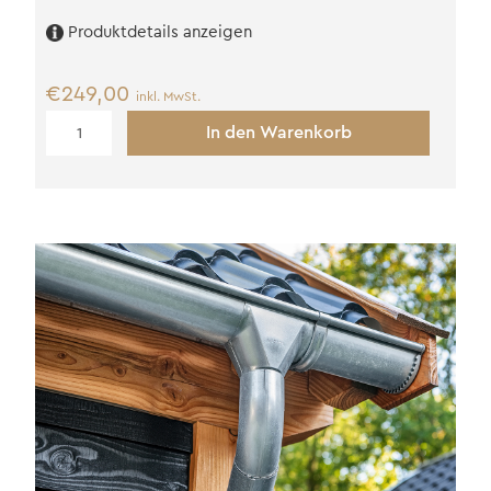
Produktdetails anzeigen
€
249,00
inkl. MwSt.
Dachrinnenset
In den Warenkorb
Kunststoff
65
mm
Menge