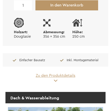
Terrassenüberdachung
In den Warenkorb
freistehend
Tomten
Menge
Holzart:
Abmessung:
Höhe:
Douglasie
356 x 356 cm
250 cm
Einfacher Bausatz
Inkl. Montagematerial
Zu den Produktdetails
Dach & Wasserableitung