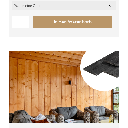
Vertikale
In den Warenkorb
Wand
Douglasie
Menge