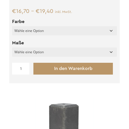
€
16,70
–
€
19,40
inkl. MwSt.
Farbe
Maße
Beton
In den Warenkorb
Fundamentsockel
XL
(M16)
Menge