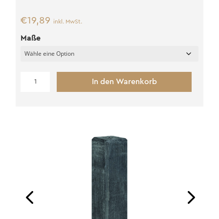
€
19,89
inkl. MwSt.
Maße
Beton
In den Warenkorb
Fundamentsockel
L
(M16)
Menge