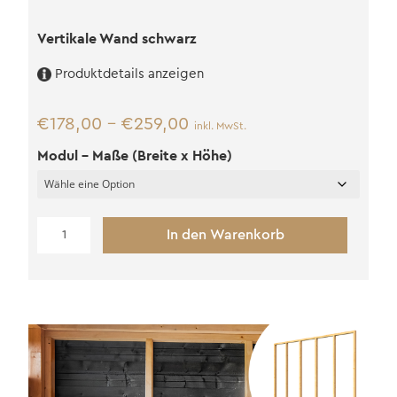
Vertikale Wand schwarz
Produktdetails anzeigen
€
178,00
–
€
259,00
inkl. MwSt.
Modul - Maße (Breite x Höhe)
Vertikale
In den Warenkorb
Wand
schwarz
Menge