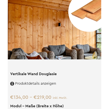
Vertikale Wand Douglasie
Produktdetails anzeigen
€
134,00
–
€
219,00
inkl. MwSt.
Modul - Maße (Breite x Höhe)