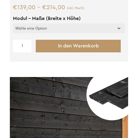
€
139,00
–
€
214,00
inkl. MwSt.
Modul - Maße (Breite x Höhe)
Keilstülpschalung
In den Warenkorb
hor.
Douglasie
Menge