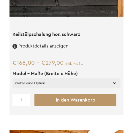
Keilstülpschalung hor. schwarz
Produktdetails anzeigen
€
168,00
–
€
279,00
inkl. MwSt.
Modul - Maße (Breite x Höhe)
Keilstülpschalung
In den Warenkorb
hor.
schwarz
Menge