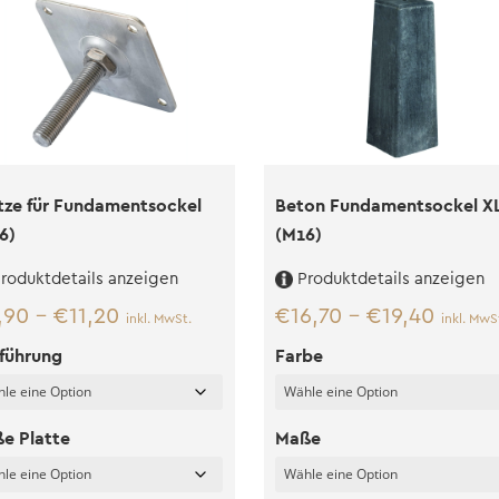
tze für Fundamentsockel
Beton Fundamentsockel X
6)
(M16)
roduktdetails anzeigen
Produktdetails anzeigen
,90
–
€
11,20
€
16,70
–
€
19,40
inkl. MwSt.
inkl. MwS
führung
Farbe
e Platte
Maße