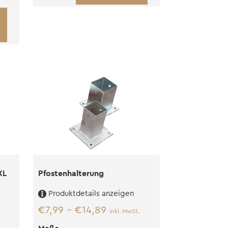
XL
(M20)
Menge
XL
Pfostenhalterung
Produktdetails anzeigen
€
7,99
–
€
14,89
inkl. MwSt.