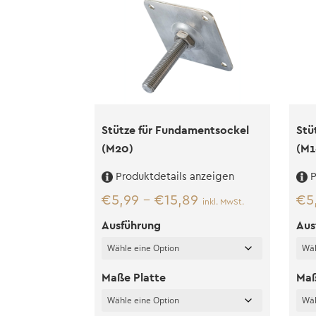
Stütze für Fundamentsockel
Stü
(M20)
(M1
Produktdetails anzeigen
P
€
5,99
–
€
15,89
€
5
inkl. MwSt.
Ausführung
Aus
Maße Platte
Maß