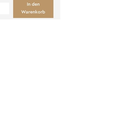
In den
Warenkorb
habschlussprofil
hrazit
nge