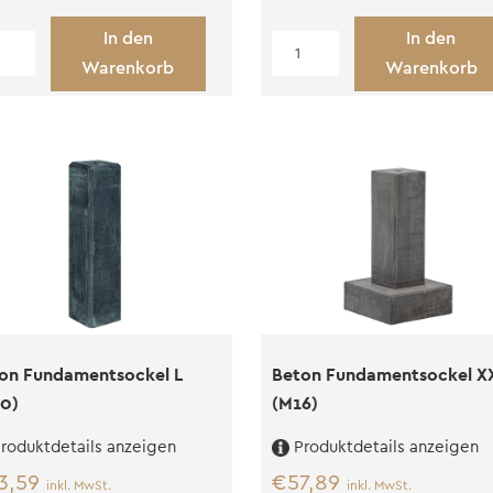
In den
In den
tze
Beton
Warenkorb
Warenkorb
Fundamentsockel
damentsockel
XL
6)
(M16)
nge
Menge
on Fundamentsockel L
Beton Fundamentsockel X
0)
(M16)
roduktdetails anzeigen
Produktdetails anzeigen
3,59
€
57,89
inkl. MwSt.
inkl. MwSt.