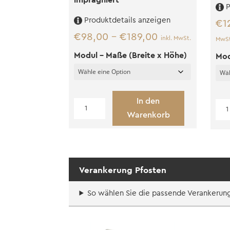
P
Produktdetails anzeigen
€
1
€
98,00
–
€
189,00
inkl. MwSt.
MwSt
Modul - Maße (Breite x Höhe)
Mod
In den
Keilstülpschalung
Kei
Warenkorb
hor.
hor.
imprägniert
sch
Menge
Me
Verankerung Pfosten
So wählen Sie die passende Verankerun