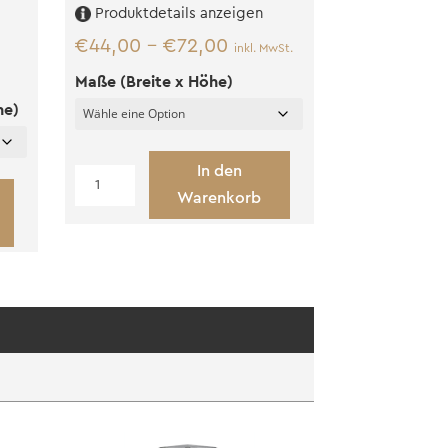
Produktdetails anzeigen
€
44,00
–
€
72,00
inkl. MwSt.
Maße (Breite x Höhe)
he)
In den
Lattenkonstruktion
Warenkorb
Rahmen
Menge