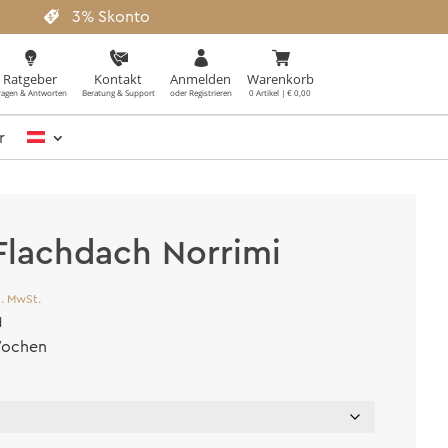
3% Skonto
Ratgeber
Kontakt
Anmelden
Warenkorb
ragen & Antworten
Beratung & Support
oder Registrieren
0 Artikel | € 0,00
r
Flachdach Norrimi
l. MwSt.
d
 Wochen