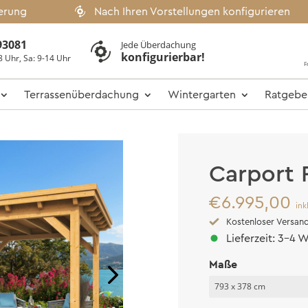
ferung
Nach Ihren Vorstellungen konfigurieren
93081
Jede Überdachung
konfigurierbar!
8 Uhr, Sa: 9-14 Uhr
F
Terrassenüberdachung
Wintergarten
Ratgebe
Carport 
€
6.995,00
ink
Kostenloser Versan
Lieferzeit: 3-4
Maße