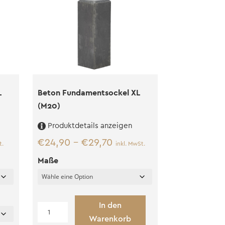
L
Beton Fundamentsockel XL
(M20)
Produktdetails anzeigen
€
24,90
–
€
29,70
t.
inkl. MwSt.
Maße
In den
Beton
Warenkorb
Fundamentsockel