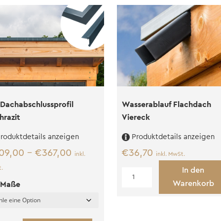
 Dachabschlussprofil
Wasserablauf Flachdach
hrazit
Viereck
roduktdetails anzeigen
Produktdetails anzeigen
09,00
–
€
367,00
€
36,70
inkl.
inkl. MwSt.
.
In den
Wasserablauf
 Maße
Warenkorb
Flachdach
Viereck
Menge