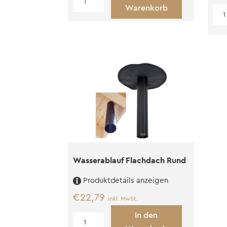
Warenkorb
Dachabschlussprofil
Alu
Menge
Dac
Ant
Me
Wasserablauf Flachdach Rund
Produktdetails anzeigen
€
22,79
inkl. MwSt.
In den
Wasserablauf