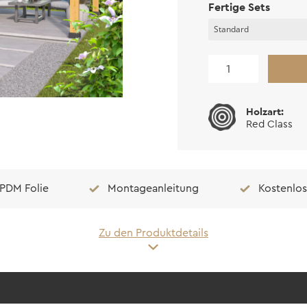
Fertige Sets
Carport
Flachdach
Norrimi
Holzart:
Menge
Red Class
EPDM Folie
Montageanleitung
Kostenlos
Zu den Produktdetails