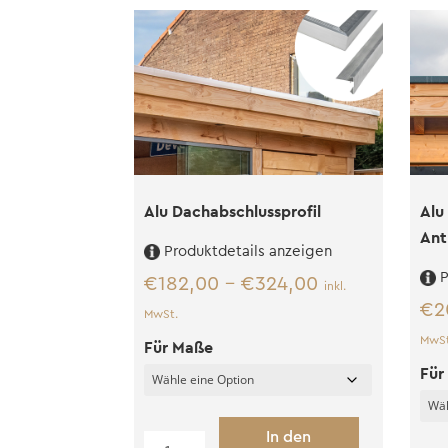
Alu Dachabschlussprofil
Alu
Ant
Produktdetails anzeigen
P
€
182,00
–
€
324,00
inkl.
€
2
MwSt.
MwSt
Für Maße
Für
In den
Alu