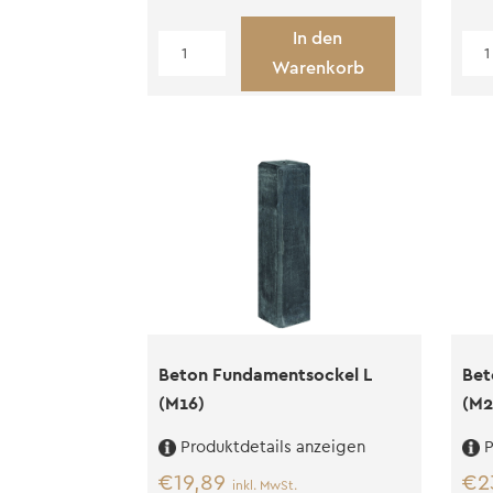
In den
Stütze
Stü
Warenkorb
für
für
Fundamentsockel
Fun
(M20)
(M1
Menge
Me
Beton Fundamentsockel L
Bet
(M16)
(M2
Produktdetails anzeigen
P
€
19,89
€
2
inkl. MwSt.