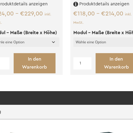
roduktdetails anzeigen
Produktdetails anzeigen
24,00
–
€
229,00
€
118,00
–
€
214,00
inkl.
inkl.
.
MwSt.
ul - Maße (Breite x Höhe)
Modul - Maße (Breite x Hö
In den
In den
lstülpschalung
Vertikale
Warenkorb
Warenkorb
Wand
warz
Menge
nge
g