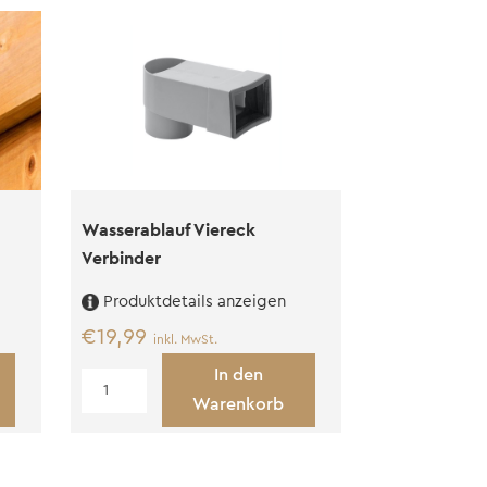
Wasserablauf Viereck
Verbinder
Produktdetails anzeigen
€
19,99
inkl. MwSt.
In den
Wasserablauf
Warenkorb
Viereck
Verbinder
Menge